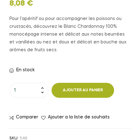
8,08
€
Pour l’apéritif ou pour accompagner les poissons ou
crustacés, découvrez le Blanc Chardonnay 100%
monocépage intense et délicat aux notes beurrées
et vanillées au nez et doux et délicat en bouche aux
arômes de fruits secs.
En stock
quantité
AJOUTER AU PANIER
de
BLANC
CHARDONNAY
Comparer
Ajouter a la liste de souhaits
-
75Cl
SKU:
546