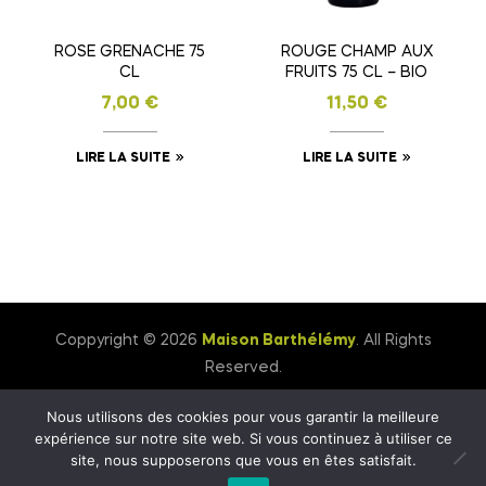
ROSE GRENACHE 75
ROUGE CHAMP AUX
CL
FRUITS 75 CL – BIO
7,00
€
11,50
€
LIRE LA SUITE
LIRE LA SUITE
Coppyright © 2026
Maison Barthélémy
. All Rights
Reserved.
Nous utilisons des cookies pour vous garantir la meilleure
expérience sur notre site web. Si vous continuez à utiliser ce
site, nous supposerons que vous en êtes satisfait.