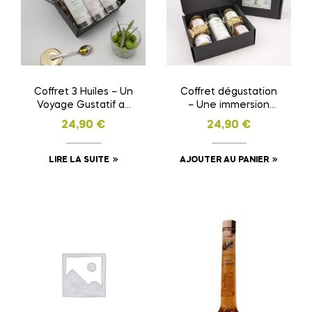
Coffret 3 Huiles – Un
Coffret dégustation
Voyage Gustatif au
– Une immersion
Cœur des Cévennes
gourmande dans les
24,90
€
24,90
€
saveurs des
Cévennes
LIRE LA SUITE
AJOUTER AU PANIER