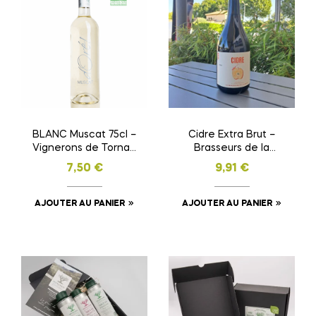
BLANC Muscat 75cl –
Cidre Extra Brut –
Vignerons de Tornac
Brasseurs de la
– Vin Blanc Demi-
Jonte
7,50
€
9,91
€
Sec des Cévennes
AJOUTER AU PANIER
AJOUTER AU PANIER