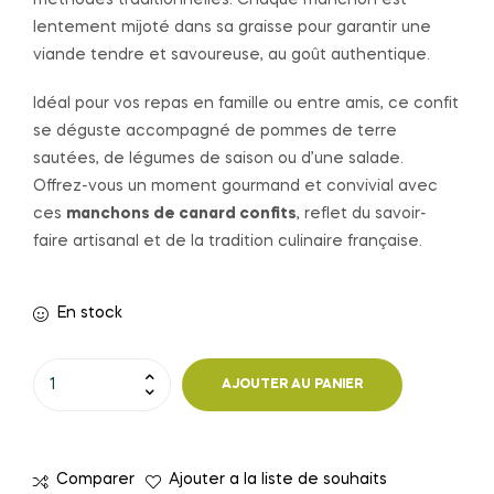
lentement mijoté dans sa graisse pour garantir une
viande tendre et savoureuse, au goût authentique.
Idéal pour vos repas en famille ou entre amis, ce confit
se déguste accompagné de pommes de terre
sautées, de légumes de saison ou d’une salade.
Offrez-vous un moment gourmand et convivial avec
ces
manchons de canard confits
, reflet du savoir-
faire artisanal et de la tradition culinaire française.
En stock
quantité
AJOUTER AU PANIER
de
MANCHONS
CANARD
Comparer
Ajouter a la liste de souhaits
CONFITS