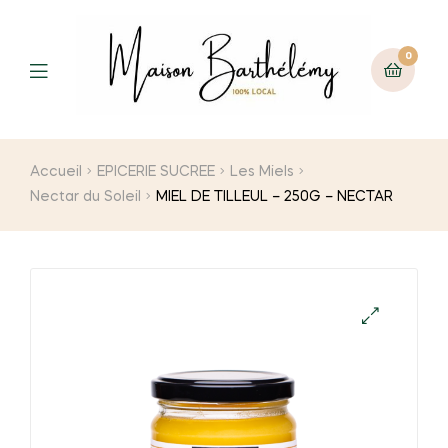
0
Menu
Accueil
EPICERIE SUCREE
Les Miels
Nectar du Soleil
MIEL DE TILLEUL – 250G – NECTAR
🔍