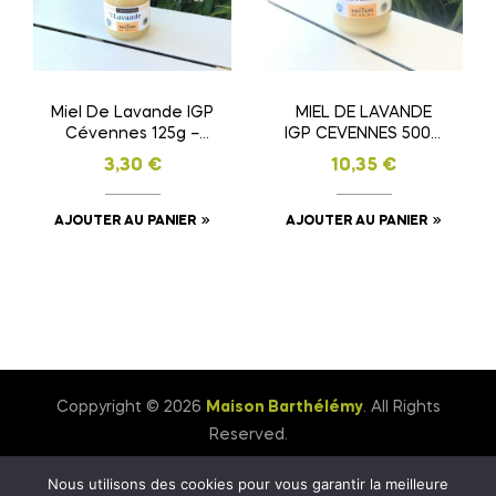
Miel De Lavande IGP
MIEL DE LAVANDE
Cévennes 125g –
IGP CEVENNES 500G
Nectar Du Soleil
– NECTAR
3,30
€
10,35
€
AJOUTER AU PANIER
AJOUTER AU PANIER
Coppyright © 2026
Maison Barthélémy
. All Rights
Reserved.
Nous utilisons des cookies pour vous garantir la meilleure