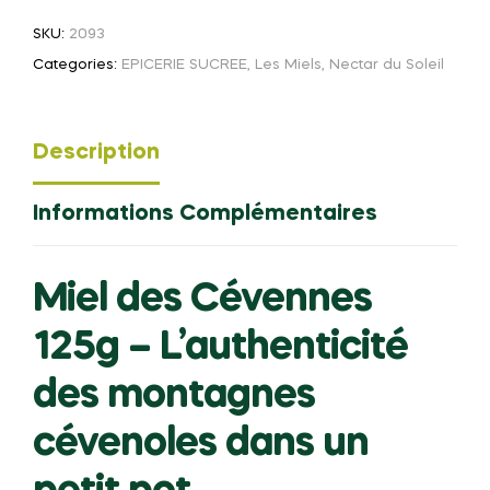
–
SKU:
2093
L’authenticité
Categories:
EPICERIE SUCREE
,
Les Miels
,
Nectar du Soleil
des
montagnes
cévenoles
Description
dans
un
petit
Informations Complémentaires
pot
Miel des Cévennes
125g – L’authenticité
des montagnes
cévenoles dans un