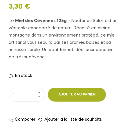
3,30
€
Le
Miel des Cévennes 125g
– Nectar du Soleil est un
véritable concentré de nature. Récolté en pleine
montagne dans un environnement protégé, ce miel
artisanal vous séduira par ses arômes boisés et sa
richesse florale. Un petit format idéal pour découvrir
ce trésor cévenol.
En stock
quantité
AJOUTER AU PANIER
de
Miel
des
Comparer
Ajouter a la liste de souhaits
Cévennes
125g