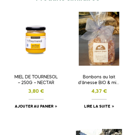
MIEL DE TOURNESOL
Bonbons au lait
– 250G – NECTAR
d’ânesse BIO & miel
de lavande BIO –
3,80
€
4,37
€
Gourmandise et
Bienfaits
AJOUTER AU PANIER
LIRE LA SUITE