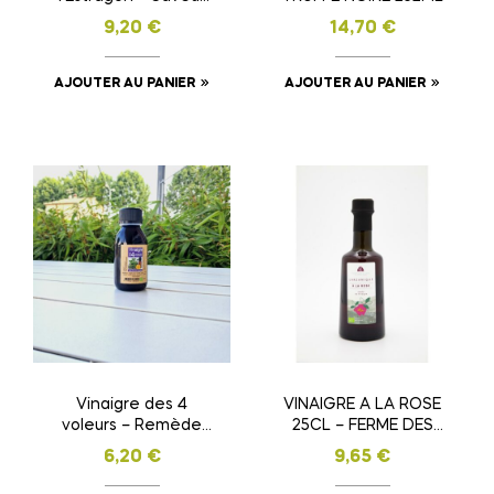
Raffinée et Bienfaits
9,20
€
14,70
€
Naturels
AJOUTER AU PANIER
AJOUTER AU PANIER
Vinaigre des 4
VINAIGRE A LA ROSE
voleurs – Remède
25CL – FERME DES
naturel aux plantes
HOMS
6,20
€
9,65
€
médicinales