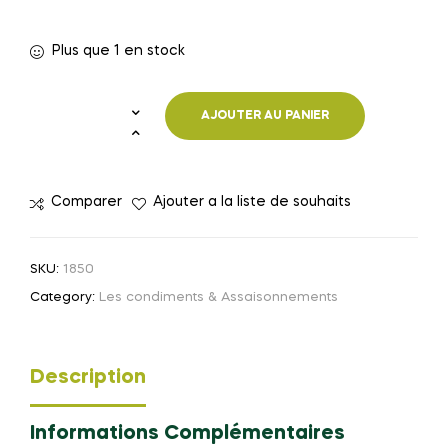
Plus que 1 en stock
AJOUTER AU PANIER
quantité
de
Romarin
Bio
Comparer
Ajouter a la liste de souhaits
–
L’Herbe
SKU:
1850
Aromatique
Category:
Les condiments & Assaisonnements
aux
Mille
Vertus
Description
pour
Votre
Cuisine
Informations Complémentaires