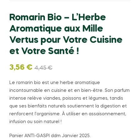
Romarin Bio – L’Herbe
Aromatique aux Mille
Vertus pour Votre Cuisine
et Votre Santé !
Le
Le
3,56
€
4,45
€
prix
prix
Le romarin bio est une herbe aromatique
incontournable en cuisine et en bien-être. Son parfum
initial
actuel
intense relève viandes, poissons et légumes, tandis
que ses bienfaits naturels soutiennent la digestion et
était :
est :
renforcent l’organisme. À utiliser en assaisonnement,
4,45 €.
3,56 €.
infusion ou soin naturel !
Panier ANTI-GASPI ddm Janvier 2025.