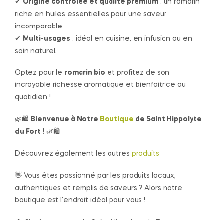
✔
Origine contrôlée et qualité premium
: un romarin
riche en huiles essentielles pour une saveur
incomparable.
✔
Multi-usages
: idéal en cuisine, en infusion ou en
soin naturel.
Optez pour le
romarin bio
et profitez de son
incroyable richesse aromatique et bienfaitrice au
quotidien !
🌿🛍️
Bienvenue à Notre
Boutique
de Saint Hippolyte
du Fort !
🌿🛍️
Découvrez également les autres
produits
👋 Vous êtes passionné par les produits locaux,
authentiques et remplis de saveurs ? Alors notre
boutique est l’endroit idéal pour vous !