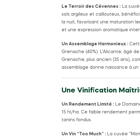
Le Terroir des Cévennes :
La cuvée
sols argileux et caillouteux, bénéf
la nuit, favorisant une maturation 
et une expression aromatique inte
Un Assemblage Harmonieux :
Cette
Grenache (40%). L’Alicante, âgé de 
Grenache, plus ancien (35 ans), co
assemblage donne naissance à un vi
Une Vinification Maîtr
Un Rendement Limité :
Le Domaine 
15 hl/ha. Ce faible rendement perme
tanins fondus.
Un Vin “Too Much” :
La cuvée “Mon 