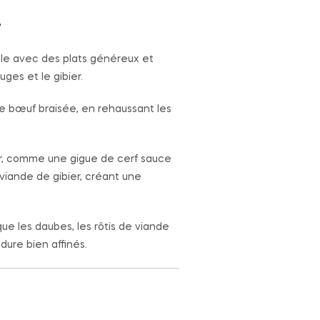
r
lle avec des plats généreux et
ges et le gibier.
e bœuf braisée, en rehaussant les
r, comme une gigue de cerf sauce
viande de gibier, créant une
e les daubes, les rôtis de viande
dure bien affinés.