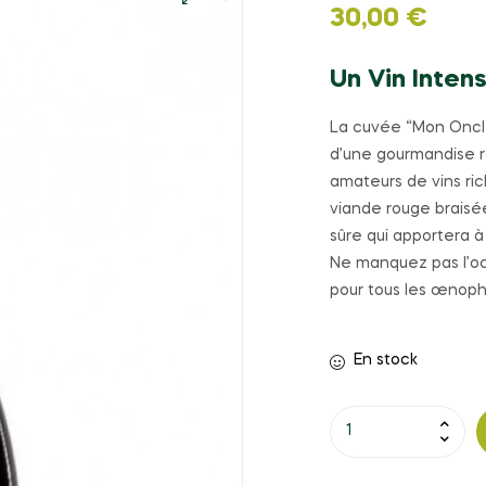
30,00
€
🔍
Un Vin Inte
La cuvée “Mon Oncle”
d’une gourmandise rar
amateurs de vins ri
viande rouge braisée
sûre qui apportera à
Ne manquez pas l’oc
pour tous les œnoph
En stock
quantité
de
ROUGE