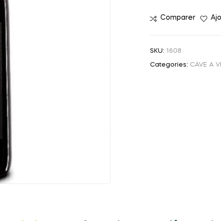
MON
Comparer
Ajo
ONCLE
75CL
SKU:
1608
Categories:
CAVE A V