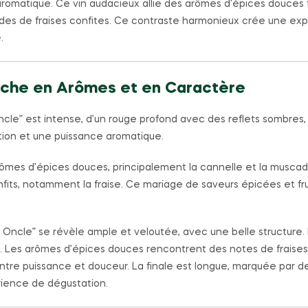
romatique. Ce vin audacieux allie des arômes d’épices douces te
s de fraises confites. Ce contraste harmonieux crée une exp
.
Riche en Arômes et en Caractère
le” est intense, d’un rouge profond avec des reflets sombres, 
ion et une puissance aromatique.
mes d’épices douces, principalement la cannelle et la muscad
nfits, notamment la fraise. Ce mariage de saveurs épicées et fr
Oncle” se révèle ample et veloutée, avec une belle structure. 
e. Les arômes d’épices douces rencontrent des notes de fraise
entre puissance et douceur. La finale est longue, marquée par
érience de dégustation.