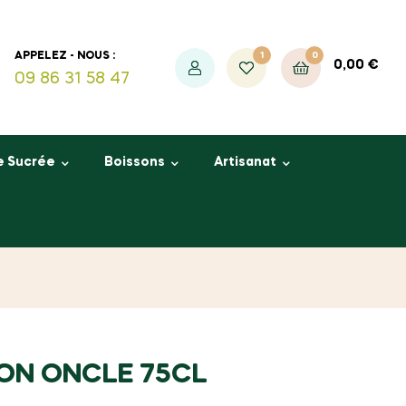
1
0
APPELEZ - NOUS :
0,00
€
09 86 31 58 47
e Sucrée
Boissons
Artisanat
ON ONCLE 75CL