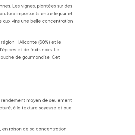
nnes. Les vignes, plantées sur des
rature importants entre le jour et
re aux vins une belle concentration
ion : l’Alicante (60%) et le
pices et de fruits noirs. Le
e touche de gourmandise. Cet
c un rendement moyen de seulement
cturé, à la texture soyeuse et aux
 en raison de sa concentration