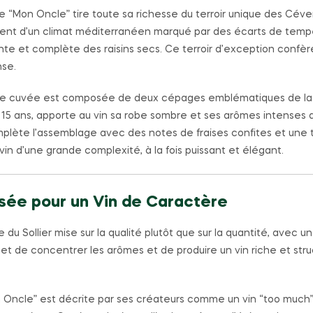
 “Mon Oncle” tire toute sa richesse du terroir unique des Céve
icient d’un climat méditerranéen marqué par des écarts de tempé
lente et complète des raisins secs. Ce terroir d’exception confè
nse.
 cuvée est composée de deux cépages emblématiques de la rég
15 ans, apporte au vin sa robe sombre et ses arômes intenses d’é
mplète l’assemblage avec des notes de fraises confites et un
n d’une grande complexité, à la fois puissant et élégant.
isée pour un Vin de Caractère
du Sollier mise sur la qualité plutôt que sur la quantité, ave
t de concentrer les arômes et de produire un vin riche et stru
Oncle” est décrite par ses créateurs comme un vin “too much”,