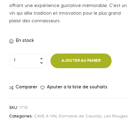
offrant une expérience gustative mémorable. C’est un
vin qui allie tradition et innovation pour le plus grand
plaisir des connaisseurs.
En stock
quantité
AJOUTER AU PANIER
de
VIN
ROUGE
Comparer
Ajouter a la liste de souhaits
D&C
75cl
SKU:
1719
Categories:
CAVE A VIN
,
Domaine de Cauviac
,
Les Rouges