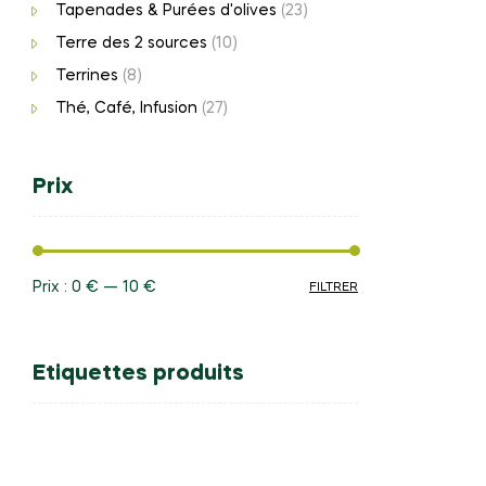
Tapenades & Purées d'olives
(23)
Terre des 2 sources
(10)
Terrines
(8)
Thé, Café, Infusion
(27)
Prix
Prix :
0 €
—
10 €
FILTRER
Prix
Prix
min
max
Etiquettes produits