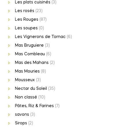
Les plats cuisinés
(3)
Les rosés
(23)
Les Rouges
(87)
Les soupes
(0)
Les Vignerons de Tornac
(6)
Mas Bruguiere
(3)
Mas Combleau
(6)
Mas des Mahans
(2)
Mas Mouries
(8)
Mousseux
(3)
Nectar du Soleil
(35)
Non classé
(10)
Pâtes, Riz & Farines
(7)
savons
(3)
Sirops
(2)