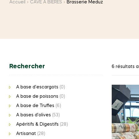
Accueil
CAVE A BIERES
Brasserie Meduz
Rechercher
6 résultats a
A base d'escargots
(0)
A base de poissons
(0)
A base de Truffes
(6)
A bases d'olives
(53)
Apéritifs & Digestifs
(28)
Artisanat
(28)