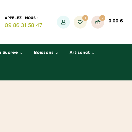
1
0
APPELEZ - NOUS :
0,00
€
09 86 31 58 47
e Sucrée
Boissons
Artisanat