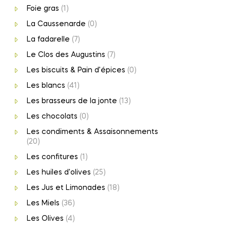
Foie gras
(1)
La Caussenarde
(0)
La fadarelle
(7)
Le Clos des Augustins
(7)
Les biscuits & Pain d’épices
(0)
Les blancs
(41)
Les brasseurs de la jonte
(13)
Les chocolats
(0)
Les condiments & Assaisonnements
(20)
Les confitures
(1)
Les huiles d'olives
(25)
Les Jus et Limonades
(18)
Les Miels
(36)
Les Olives
(4)