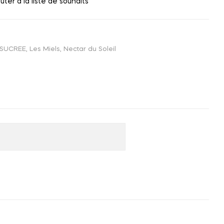
uter a la liste de souhaits
 SUCREE
,
Les Miels
,
Nectar du Soleil