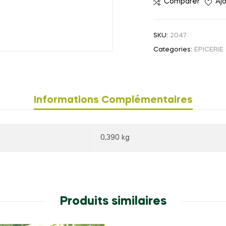
Comparer
Ajo
TOURNESOL
-
250G
SKU:
2047
-
Categories:
EPICERIE
NECTAR
Informations Complémentaires
0,390 kg
Produits similaires