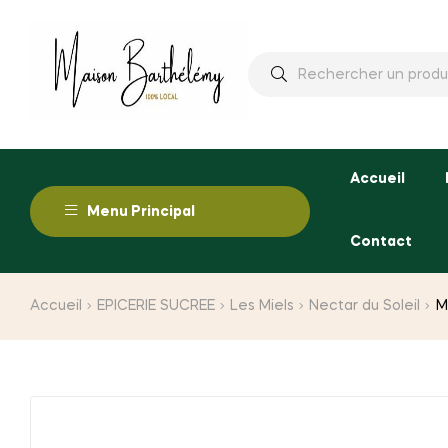
Rechercher
:
Accueil
Menu Principal
Contact
Accueil
EPICERIE SUCREE
Les Miels
Nectar du Soleil
M