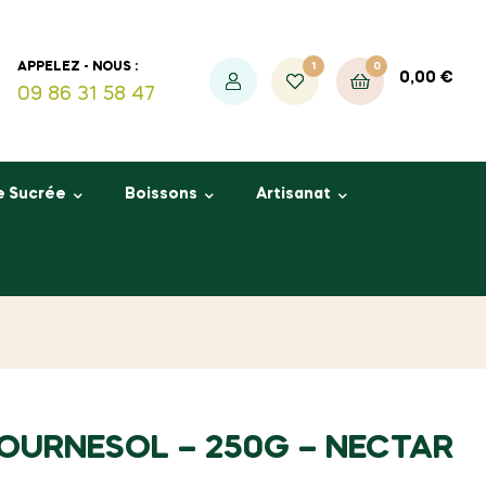
1
0
APPELEZ - NOUS :
0,00
€
09 86 31 58 47
e Sucrée
Boissons
Artisanat
TOURNESOL – 250G – NECTAR