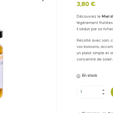
3,80
€
🔍
Découvrez le
Miel 
légèrement fruitées
il séduit par sa rich
Récolté avec soin, c
vos boissons, accomp
un plaisir simple et 
concentré de soleil 
En stock
quantité
de
MIEL
DE