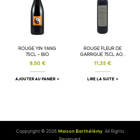
ROUGE YIN YANG
ROUGE FLEUR DE
75CL – BIO
GARRIGUE 75CL AOP
COTEAUX DU
9,50
€
11,35
€
LANGUEDOC
AJOUTER AU PANIER
LIRE LA SUITE
Coppyright © 2026
Maison Barthélémy
. All Rights
Reserved.