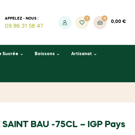
1
0
APPELEZ - NOUS :
0,00
€
09 86 31 58 47
e Sucrée
Boissons
Artisanat
SAINT BAU -75CL – IGP Pays