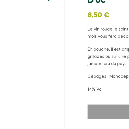
D’oc
🔍
8,50
€
Le vin rouge le sain
mois vous fera déco
En bouche, il est a
grillades ou sur un
jambon cru du pays.
Cépages : Monocép
14% Vol