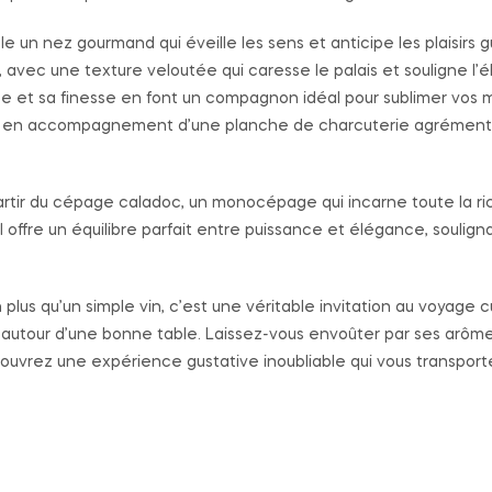
 un nez gourmand qui éveille les sens et anticipe les plaisirs gus
avec une texture veloutée qui caresse le palais et souligne l
ée et sa finesse en font un compagnon idéal pour sublimer vos 
 ou en accompagnement d’une planche de charcuterie agrément
rtir du cépage caladoc, un monocépage qui incarne toute la rich
l offre un équilibre parfait entre puissance et élégance, soulign
plus qu’un simple vin, c’est une véritable invitation au voyage cu
autour d’une bonne table. Laissez-vous envoûter par ses arôm
uvrez une expérience gustative inoubliable qui vous transpor