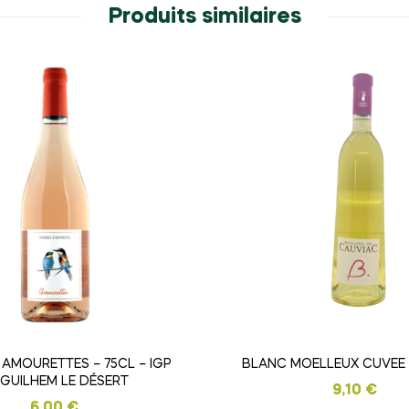
Produits similaires
 AMOURETTES – 75CL – IGP
BLANC MOELLEUX CUVEE B
 GUILHEM LE DÉSERT
9,10
€
6,00
€