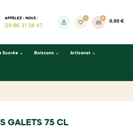
1
0
APPELEZ - NOUS :
0,00
€
09 86 31 58 47
e Sucrée
Boissons
Artisanat
S GALETS 75 CL