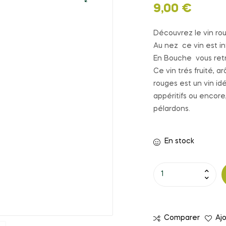
9,00
€
🔍
Découvrez le vin rou
Au nez ce vin est i
En Bouche vous retr
Ce vin trés fruité, a
rouges est un vin i
appéritifs ou encore,
pélardons.
En stock
quantité
de
ROUGE
LES
Comparer
Ajo
GALETS