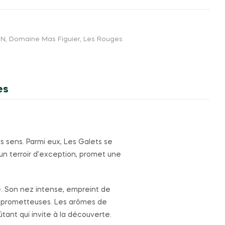
IN
,
Domaine Mas Figuier
,
Les Rouges
es
les sens. Parmi eux, Les Galets se
un terroir d’exception, promet une
e. Son nez intense, empreint de
us prometteuses. Les arômes de
ant qui invite à la découverte.