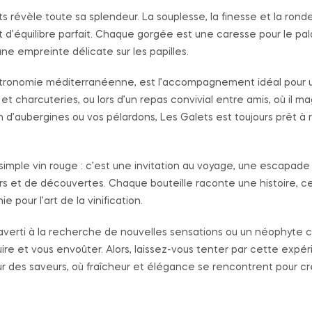
 révèle toute sa splendeur. La souplesse, la finesse et la rond
 d’équilibre parfait. Chaque gorgée est une caresse pour le palai
ne empreinte délicate sur les papilles.
stronomie méditerranéenne, est l’accompagnement idéal pour u
s et charcuteries, ou lors d’un repas convivial entre amis, où il ma
n d’aubergines ou vos pélardons, Les Galets est toujours prêt à re
simple vin rouge : c’est une invitation au voyage, une escapade s
rs et de découvertes. Chaque bouteille raconte une histoire, cell
e pour l’art de la vinification.
verti à la recherche de nouvelles sensations ou un néophyte cu
ire et vous envoûter. Alors, laissez-vous tenter par cette expér
des saveurs, où fraîcheur et élégance se rencontrent pour crée