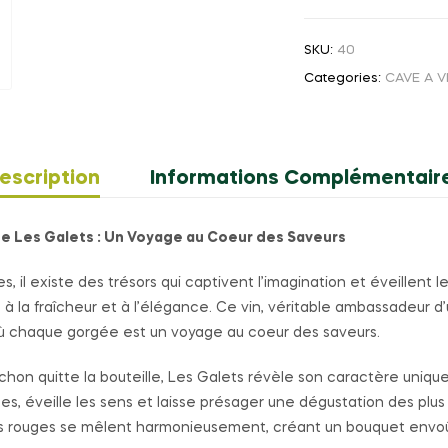
75
CL
SKU:
40
Categories:
CAVE A V
escription
Informations Complémentair
de Les Galets : Un Voyage au Coeur des Saveurs
s, il existe des trésors qui captivent l’imagination et éveillent 
 la fraîcheur et à l’élégance. Ce vin, véritable ambassadeur d’
où chaque gorgée est un voyage au coeur des saveurs.
chon quitte la bouteille, Les Galets révèle son caractère uniqu
ées, éveille les sens et laisse présager une dégustation des pl
es rouges se mêlent harmonieusement, créant un bouquet envoût