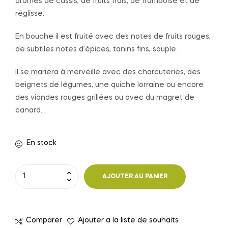
arômes de cassis, de fruits frais, de framboise et de
réglisse.
En bouche il est fruité avec des notes de fruits rouges,
de subtiles notes d’épices, tanins fins, souple.
Il se mariera à merveille avec des charcuteries, des
beignets de légumes, une quiche lorraine ou encore
des viandes rouges grillées ou avec du magret de
canard.
En stock
quantité
AJOUTER AU PANIER
de
ROUGE
ROMAN
Comparer
Ajouter a la liste de souhaits
-75CL-