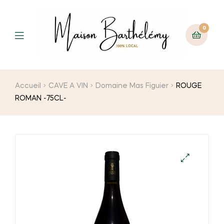
0
Menu
Accueil
CAVE A VIN
Domaine Mas Figuier
ROUGE
ROMAN -75CL-
🔍