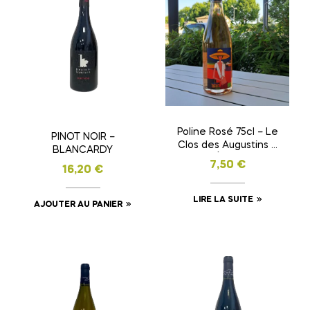
Poline Rosé 75cl – Le
PINOT NOIR –
Clos des Augustins –
BLANCARDY
Rosé d’Été Fruité et
7,50
€
16,20
€
Élégant
LIRE LA SUITE
AJOUTER AU PANIER