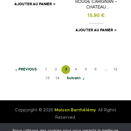
ROUGE CARIGNAN –
AJOUTER AU PANIER
CHATEAU
L’ARGENTIER
15,90
€
AJOUTER AU PANIER
PREVIOUS
1
2
3
4
5
6
…
12
13
14
Suivant
Coppyright © 2026
Maison Barthélémy
. All Rights
Reserved.
Nous utilisons des cookies pour vous garantir la meilleure